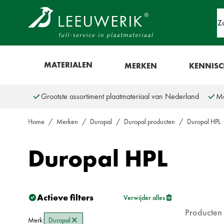
Ga naar de inhoud
Z
Show menu for Materialen
MATERIALEN
MERKEN
KENNIS
Grootste assortiment plaatmateriaal van Nederland
Me
Home
/
Merken
/
Duropal
/
Duropal producten
/
Duropal HPL
Duropal HPL
Filters
Doorgaan naar productlijst
Actieve filters
Verwijder alles
Producten
Merk:
Duropal