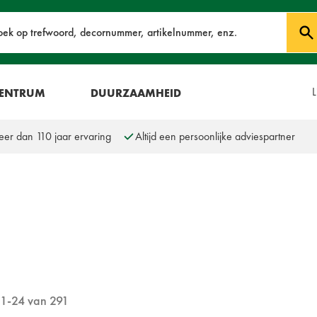
oek
L
CENTRUM
DUURZAAMHEID
er dan 110 jaar ervaring
Altijd een persoonlijke adviespartner
1
-
24
van
291