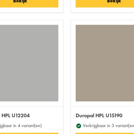
Bekijk
Bekijk
l HPL U12204
Duropal HPL U15190
jgbaar in 4 variant(en)
Verkrijgbaar in 3 variant(en