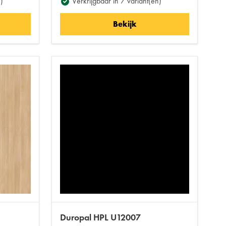
)
Verkrijgbaar in 7 variant(en)
Bekijk
Duropal HPL U12007