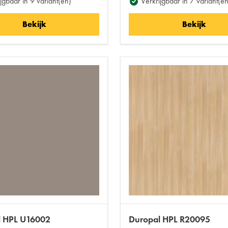
jgbaar in 9 variant(en)
Verkrijgbaar in 7 variant(en
Bekijk
Bekijk
l HPL U16002
Duropal HPL R20095