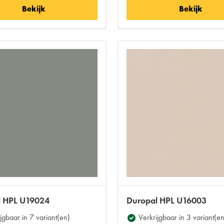
Bekijk
Bekijk
l HPL U19024
Duropal HPL U16003
jgbaar in 7 variant(en)
Verkrijgbaar in 3 variant(en