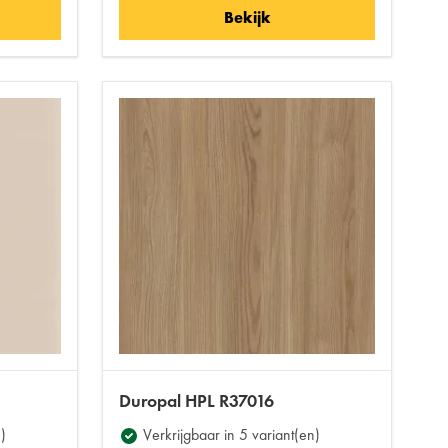
Bekijk
Duropal HPL R37016
)
Verkrijgbaar in 5 variant(en)