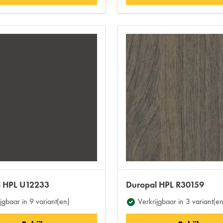
l HPL U12233
Duropal HPL R30159
jgbaar in 9 variant(en)
Verkrijgbaar in 3 variant(en