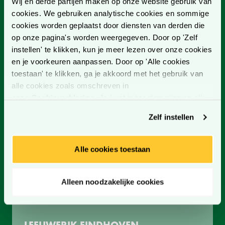
Wij en derde partijen maken op onze website gebruik van
Neem contact op
cookies. We gebruiken analytische cookies en sommige
cookies worden geplaatst door diensten van derden die
op onze pagina's worden weergegeven. Door op 'Zelf
instellen' te klikken, kun je meer lezen over onze cookies
Schrijf je in voor onze nieuwsbrief!
en je voorkeuren aanpassen. Door op 'Alle cookies
Bezig met laden
toestaan' te klikken, ga je akkoord met het gebruik van
Blijf op de hoogte van onze nieuwe producten, services,
alle cookies zoals omschreven in
trends, evenementen en nog veel meer!
onze
Cookieverklaring
. Je kunt je toestemming op elk
moment wijzigen of intrekken.
Schrijf je in
Zelf instellen
Alle cookies toestaan
CONTACT
CONTACTGEGEVENS
Alleen noodzakelijke cookies
CONTACTFORMULIER
LEEUWERIK EINDHOVEN