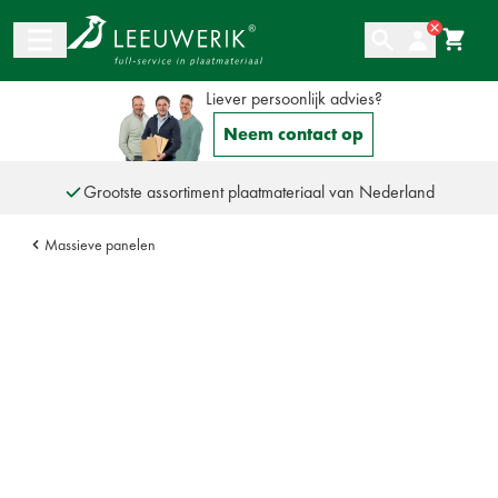
Ga naar de inhoud
Liever persoonlijk advies?
Neem contact op
Grootste assortiment plaatmateriaal van Nederland
Altijd een persoonlijke adviespartner
Meer dan 110 jaar ervaring
Massieve panelen