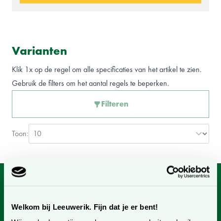
Varianten
Klik 1x op de regel om alle specificaties van het artikel te zien.
Gebruik de filters om het aantal regels te beperken.
Filteren
Toon:
Kunnen we je helpen?
Neem contact op met onze klantenservice.
Welkom bij Leeuwerik. Fijn dat je er bent!