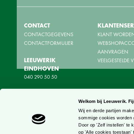
CONTACT
KLANTENSER
CONTACTGEGEVENS
KLANT WORDE
CONTACTFORMULIER
WEBSHOPACC
AANVRAGEN
LEEUWERIK
VEELGESTELDE
EINDHOVEN
040 290 50 50
LEEUWERIK
HOEVELAKEN
Welkom bij Leeuwerik. Fijn
033 254 10 54
Wij en derde partijen mak
sommige cookies worden g
Door op 'Zelf instellen' t
LEEUWERIK
op 'Alle cookies toestaan'