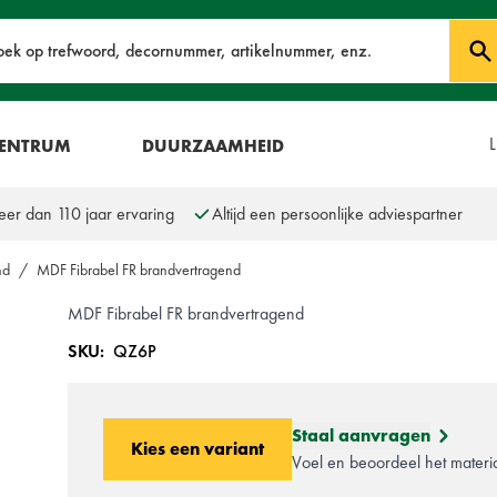
oek
L
CENTRUM
DUURZAAMHEID
er dan 110 jaar ervaring
Altijd een persoonlijke adviespartner
nd
/
MDF Fibrabel FR brandvertragend
MDF Fibrabel FR brandvertragend
SKU:
QZ6P
Staal aanvragen
Kies een variant
Voel en beoordeel het materiaa