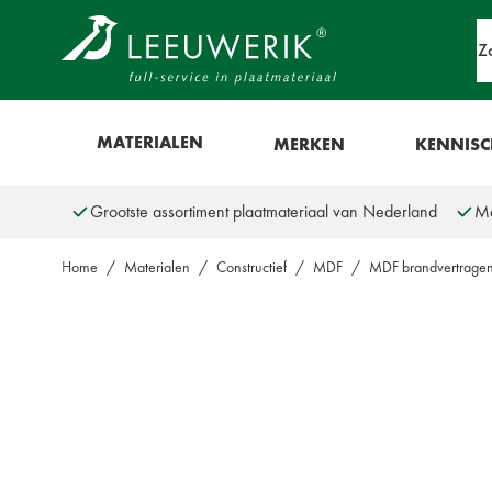
Ga naar de inhoud
Z
Show menu for Materialen
MATERIALEN
MERKEN
KENNIS
Grootste assortiment plaatmateriaal van Nederland
Me
Home
/
Materialen
/
Constructief
/
MDF
/
MDF brandvertrage