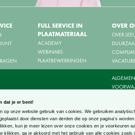
VICE
FULL SERVICE IN
OVER O
PLAATMATERIAAL
N
OVER LEE
ACADEMY
OUNT
DUURZAA
WEBINARS
COMPLIA
PLAATBEWERKINGEN
 VRAGEN
VACATUR
ALGEMEN
VOORWA
PRIVACYV
 dat je er bent!
COOKIEV
en op onze website gebruik van cookies. We gebruiken analytisc
eplaatst door diensten van derden die op onze pagina's worde
e klikken, kun je meer lezen over onze cookies en je voorkeuren 
 te klikken, ga je akkoord met het gebruik van alle cookies zoal