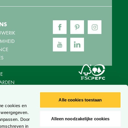
NS
UWERIK
MHEID
NCE
ES
E
ARDEN
ERKLARING
ERKLARING
Alle cookies toestaan
he cookies en
n weergegeven.
Alleen noodzakelijke cookies
aanpassen. Door
s omschreven in