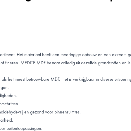
iment. Het materiaal heeft een meerlagige opbouw en een extreem geslo
kken of fineren. MEDITE MDF bestaat volledig uit dezelfde grondstoffen e
 als het meest betrouwbare MDF. Het is verkrijgbaar in diverse uitvoeri
ngen.
digheden.
rschriften.
maldehydevrij en gezond voor binnenruimtes.
arheid.
oor buitentoepassingen.