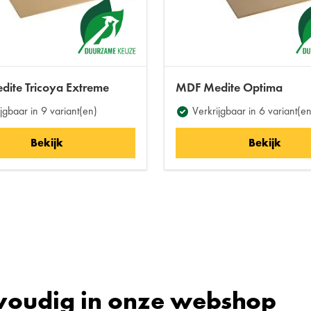
ite Tricoya Extreme
MDF Medite Optima
jgbaar in 9 variant(en)
Verkrijgbaar in 6 variant(en
Bekijk
Bekijk
voudig in onze webshop