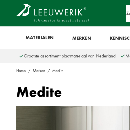
Ga naar de inhoud
Z
Show menu for Materialen
MATERIALEN
MERKEN
KENNIS
Grootste assortiment plaatmateriaal van Nederland
Me
Home
/
Merken
/
Medite
Medite