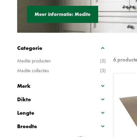
Meer informatie: Medite
Filters
Categorie
Doorgaan naar productlijst
6
product
Medite producten
(5)
Medite collecties
(3)
Merk
Dikte
Lengte
Breedte