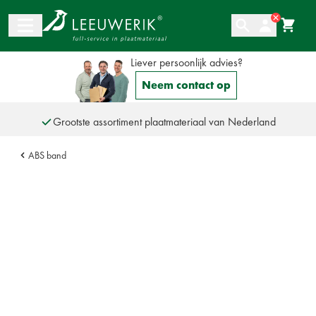
Ga naar de inhoud
Liever persoonlijk advies?
Neem contact op
Grootste assortiment plaatmateriaal van Nederland
Altijd een persoonlijke adviespartner
Meer dan 110 jaar ervaring
ABS band