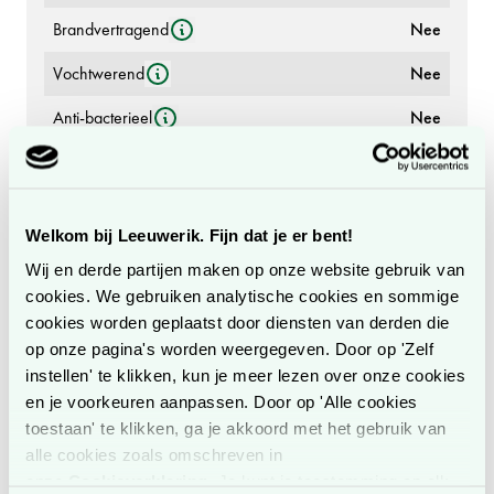
Brandvertragend
Nee
Vochtwerend
Nee
Anti-bacterieel
Nee
Anti-vingerafdruk
Ja
Microkrasjes herstellend
Ja
Welkom bij Leeuwerik. Fijn dat je er bent!
Geschikt voor horizontale
Ja
Wij en derde partijen maken op onze website gebruik van
toepassingen
cookies. We gebruiken analytische cookies en sommige
Decorcode
0725
cookies worden geplaatst door diensten van derden die
op onze pagina's worden weergegeven. Door op 'Zelf
Decornaam
Grigio Efeso
instellen' te klikken, kun je meer lezen over onze cookies
en je voorkeuren aanpassen. Door op 'Alle cookies
Fenix NTM Bloom kleuren
Decorcollectie
toestaan' te klikken, ga je akkoord met het gebruik van
en collectie
alle cookies zoals omschreven in
Decorgroep
Unicolor
onze
Cookieverklaring
. Je kunt je toestemming op elk