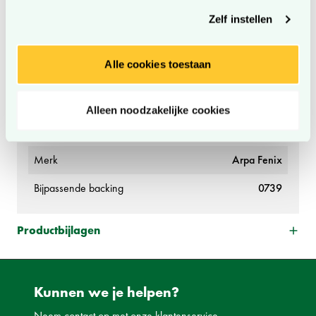
moment wijzigen of intrekken.
Decorgroep Leeuwerik
Uni
Zelf instellen
Decorkleur
Grijs
Alle cookies toestaan
Folie
Ja
Merkcollectie
Fenix NTM Bloom
Alleen noodzakelijke cookies
Fabrikant
Arpa
Merk
Arpa Fenix
Bijpassende backing
0739
Productbijlagen
Kunnen we je helpen?
Neem contact op met onze klantenservice.