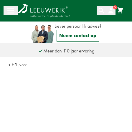
Ga naar de inhoud
Liever persoonlijk advies?
Neem contact op
Grootste assortiment plaatmateriaal van Nederland
Altijd een persoonlijke adviespartner
Meer dan 110 jaar ervaring
HPL plaat