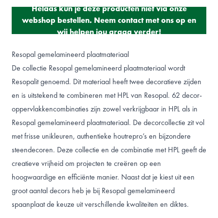
Helaas kun je deze producten niet via onze
webshop bestellen. Neem contact met ons op en
wij helpen jou graag verder!
Resopal gemelamineerd plaatmateriaal
De collectie Resopal gemelamineerd plaatmateriaal wordt
Resopalit
genoemd. Dit materiaal heeft twee decoratieve zijden
en is uitstekend te combineren met
HPL van Resopal
. 62 decor-
oppervlakkencombinaties zijn zowel verkrijgbaar in HPL als in
Resopal gemelamineerd plaatmateriaal. De decorcollectie zit vol
met frisse unikleuren, authentieke houtrepro’s en bijzondere
steendecoren. Deze collectie en de combinatie met HPL geeft de
creatieve vrijheid om projecten te creëren op een
hoogwaardige en efficiënte manier. Naast dat je kiest uit een
groot aantal decors heb je bij Resopal gemelamineerd
spaanplaat de keuze uit verschillende kwaliteiten en diktes.