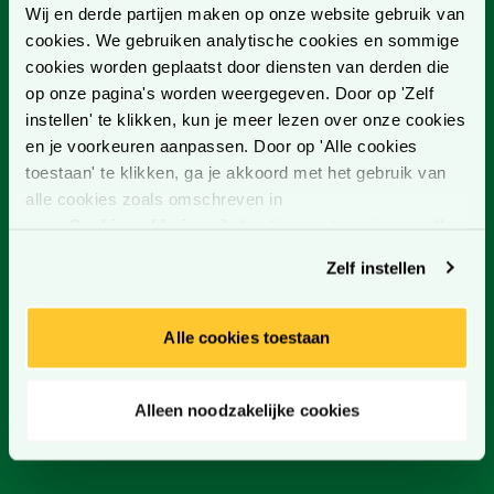
Wij en derde partijen maken op onze website gebruik van
Neem contact op
cookies. We gebruiken analytische cookies en sommige
cookies worden geplaatst door diensten van derden die
op onze pagina's worden weergegeven. Door op 'Zelf
instellen' te klikken, kun je meer lezen over onze cookies
en je voorkeuren aanpassen. Door op 'Alle cookies
Schrijf je in voor onze nieuwsbrief!
toestaan' te klikken, ga je akkoord met het gebruik van
Blijf op de hoogte van onze nieuwe producten, services,
alle cookies zoals omschreven in
trends, evenementen en nog veel meer!
onze
Cookieverklaring
. Je kunt je toestemming op elk
moment wijzigen of intrekken.
Schrijf je in
Zelf instellen
Alle cookies toestaan
CONTACT
Alleen noodzakelijke cookies
CONTACTGEGEVENS
CONTACTFORMULIER