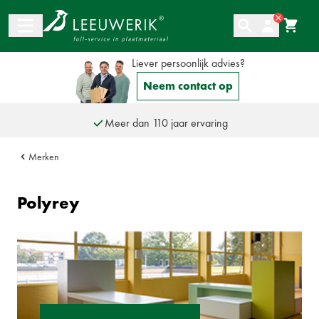
Ga naar de inhoud
Liever persoonlijk advies?
Neem contact op
Grootste assortiment plaatmateriaal van Nederland
Altijd een persoonlijke adviespartner
Meer dan 110 jaar ervaring
Merken
Polyrey